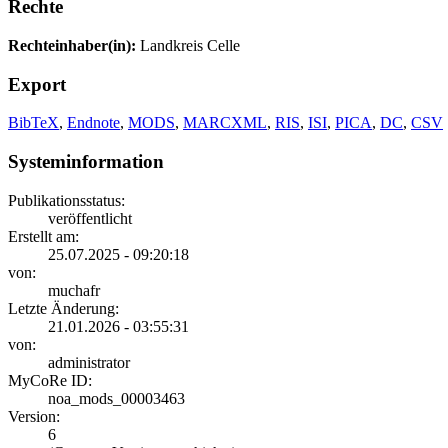
Rechte
Rechteinhaber(in):
Landkreis Celle
Export
BibTeX
,
Endnote
,
MODS
,
MARCXML
,
RIS
,
ISI
,
PICA
,
DC
,
CSV
Systeminformation
Publikationsstatus:
veröffentlicht
Erstellt am:
25.07.2025 - 09:20:18
von:
muchafr
Letzte Änderung:
21.01.2026 - 03:55:31
von:
administrator
MyCoRe ID:
noa_mods_00003463
Version:
6