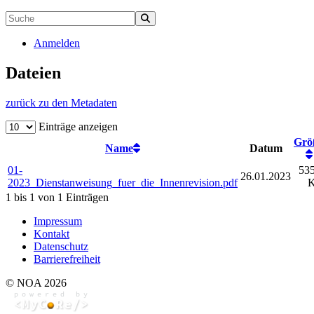
Anmelden
Dateien
zurück zu den Metadaten
Einträge anzeigen
Grö
Name
Datum
01-
535
26.01.2023
2023_Dienstanweisung_fuer_die_Innenrevision.pdf
1 bis 1 von 1 Einträgen
Impressum
Kontakt
Datenschutz
Barrierefreiheit
© NOA 2026