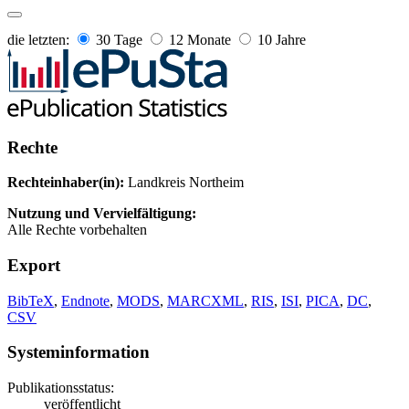
die letzten:
30 Tage
12 Monate
10 Jahre
Rechte
Rechteinhaber(in):
Landkreis Northeim
Nutzung und Vervielfältigung:
Alle Rechte vorbehalten
Export
BibTeX
,
Endnote
,
MODS
,
MARCXML
,
RIS
,
ISI
,
PICA
,
DC
,
CSV
Systeminformation
Publikationsstatus:
veröffentlicht