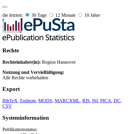
die letzten:
30 Tage
12 Monate
10 Jahre
Rechte
Rechteinhaber(in):
Region Hannover
Nutzung und Vervielfältigung:
Alle Rechte vorbehalten
Export
BibTeX
,
Endnote
,
MODS
,
MARCXML
,
RIS
,
ISI
,
PICA
,
DC
,
CSV
Systeminformation
Publikationsstatus: