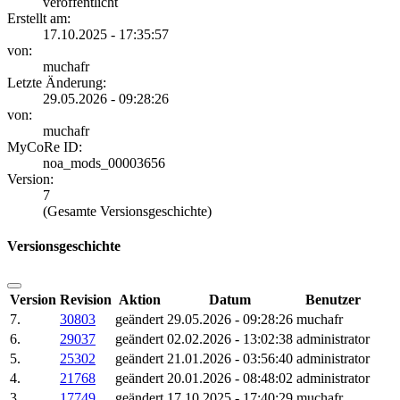
veröffentlicht
Erstellt am:
17.10.2025 - 17:35:57
von:
muchafr
Letzte Änderung:
29.05.2026 - 09:28:26
von:
muchafr
MyCoRe ID:
noa_mods_00003656
Version:
7
(Gesamte Versionsgeschichte)
Versionsgeschichte
Version
Revision
Aktion
Datum
Benutzer
7.
30803
geändert
29.05.2026 - 09:28:26
muchafr
6.
29037
geändert
02.02.2026 - 13:02:38
administrator
5.
25302
geändert
21.01.2026 - 03:56:40
administrator
4.
21768
geändert
20.01.2026 - 08:48:02
administrator
3.
17749
geändert
17.10.2025 - 17:40:29
muchafr