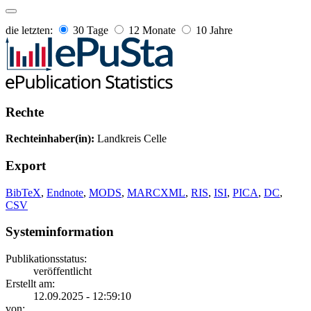
die letzten:
30 Tage
12 Monate
10 Jahre
Rechte
Rechteinhaber(in):
Landkreis Celle
Export
BibTeX
,
Endnote
,
MODS
,
MARCXML
,
RIS
,
ISI
,
PICA
,
DC
,
CSV
Systeminformation
Publikationsstatus:
veröffentlicht
Erstellt am:
12.09.2025 - 12:59:10
von: