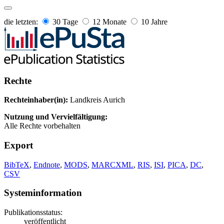
die letzten:
30 Tage
12 Monate
10 Jahre
Rechte
Rechteinhaber(in):
Landkreis Aurich
Nutzung und Vervielfältigung:
Alle Rechte vorbehalten
Export
BibTeX
,
Endnote
,
MODS
,
MARCXML
,
RIS
,
ISI
,
PICA
,
DC
,
CSV
Systeminformation
Publikationsstatus:
veröffentlicht