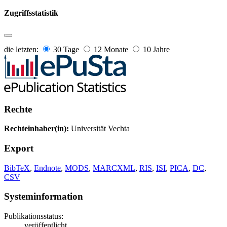
Zugriffsstatistik
die letzten:
30 Tage
12 Monate
10 Jahre
Rechte
Rechteinhaber(in):
Universität Vechta
Export
BibTeX
,
Endnote
,
MODS
,
MARCXML
,
RIS
,
ISI
,
PICA
,
DC
,
CSV
Systeminformation
Publikationsstatus:
veröffentlicht