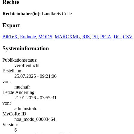
Rechte
Rechteinhaber(in):
Landkreis Celle
Export
BibTeX
,
Endnote
,
MODS
,
MARCXML
,
RIS
,
ISI
,
PICA
,
DC
,
CSV
Systeminformation
Publikationsstatus:
veröffentlicht
Erstellt am:
25.07.2025 - 09:21:06
von:
muchafr
Letzte Änderung:
21.01.2026 - 03:55:31
von:
administrator
MyCoRe ID:
noa_mods_00003464
Version:
6