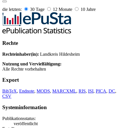
die letzten:
30 Tage
12 Monate
10 Jahre
Rechte
Rechteinhaber(in):
Landkreis Hildesheim
Nutzung und Vervielfältigung:
Alle Rechte vorbehalten
Export
BibTeX
,
Endnote
,
MODS
,
MARCXML
,
RIS
,
ISI
,
PICA
,
DC
,
CSV
Systeminformation
Publikationsstatus:
veröffentlicht