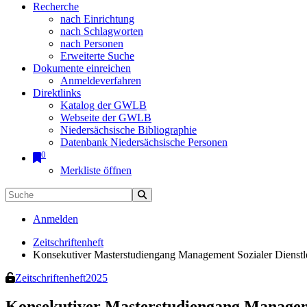
Recherche
nach Einrichtung
nach Schlagworten
nach Personen
Erweiterte Suche
Dokumente einreichen
Anmeldeverfahren
Direktlinks
Katalog der GWLB
Webseite der GWLB
Niedersächsische Bibliographie
Datenbank Niedersächsische Personen
0
Merkliste öffnen
Anmelden
Zeitschriftenheft
Konsekutiver Masterstudiengang Management Sozialer Dienst
Zeitschriftenheft
2025
Konsekutiver Masterstudiengang Manageme