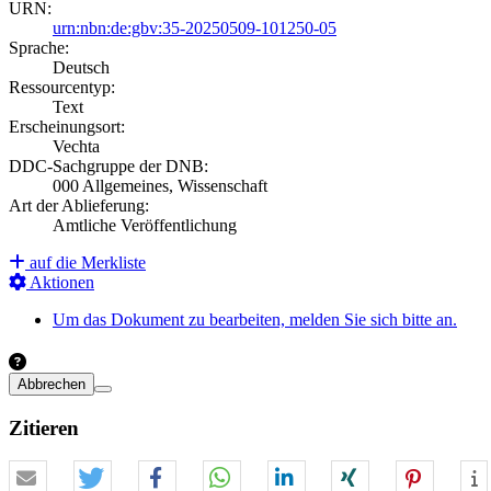
URN:
urn:nbn:de:gbv:35-20250509-101250-05
Sprache:
Deutsch
Ressourcentyp:
Text
Erscheinungsort:
Vechta
DDC-Sachgruppe der DNB:
000 Allgemeines, Wissenschaft
Art der Ablieferung:
Amtliche Veröffentlichung
auf die Merkliste
Aktionen
Um das Dokument zu bearbeiten, melden Sie sich bitte an.
Abbrechen
Zitieren