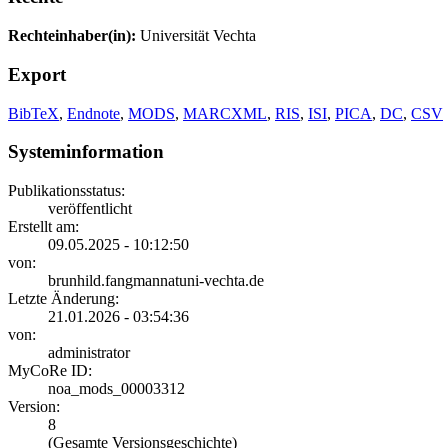
Rechteinhaber(in):
Universität Vechta
Export
BibTeX
,
Endnote
,
MODS
,
MARCXML
,
RIS
,
ISI
,
PICA
,
DC
,
CSV
Systeminformation
Publikationsstatus:
veröffentlicht
Erstellt am:
09.05.2025 - 10:12:50
von:
brunhild.fangmannatuni-vechta.de
Letzte Änderung:
21.01.2026 - 03:54:36
von:
administrator
MyCoRe ID:
noa_mods_00003312
Version:
8
(Gesamte Versionsgeschichte)