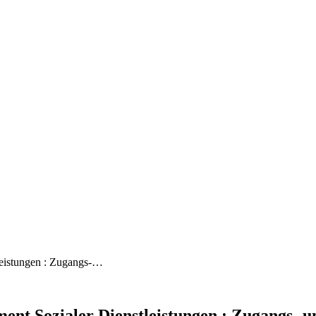
leistungen : Zugangs-…
nt Sozialer Dienstleistungen : Zugangs- u