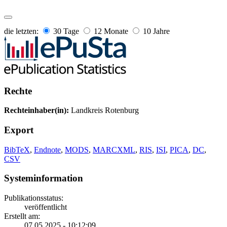
die letzten:
30 Tage
12 Monate
10 Jahre
Rechte
Rechteinhaber(in):
Landkreis Rotenburg
Export
BibTeX
,
Endnote
,
MODS
,
MARCXML
,
RIS
,
ISI
,
PICA
,
DC
,
CSV
Systeminformation
Publikationsstatus:
veröffentlicht
Erstellt am:
07.05.2025 - 10:12:09