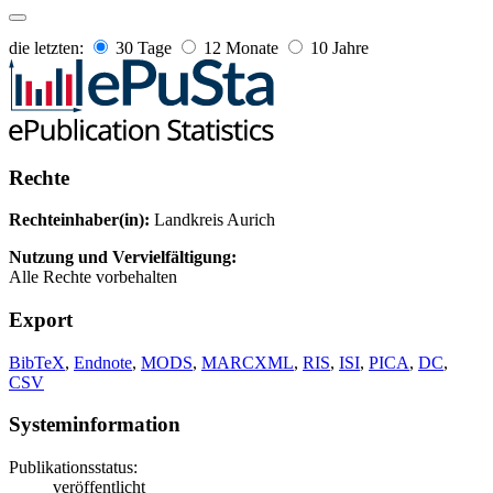
die letzten:
30 Tage
12 Monate
10 Jahre
Rechte
Rechteinhaber(in):
Landkreis Aurich
Nutzung und Vervielfältigung:
Alle Rechte vorbehalten
Export
BibTeX
,
Endnote
,
MODS
,
MARCXML
,
RIS
,
ISI
,
PICA
,
DC
,
CSV
Systeminformation
Publikationsstatus:
veröffentlicht