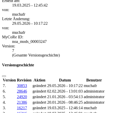
Erstellt am:
19.03.2025 - 12:45:42
von:
muchafr
Letzte Änderung:
29.05.2026 - 10:17:22
von:
muchafr
MyCoRe ID:
noa_mods_00003247
Version:
7
(Gesamte Versionsgeschichte)
Versionsgeschichte
Version
Revision
Aktion
Datum
Benutzer
7.
30853
geändert
29.05.2026 - 10:17:22
muchafr
6.
28646
geändert
02.02.2026 - 13:01:03
administrator
5.
24920
geändert
21.01.2026 - 03:54:13
administrator
4.
21386
geändert
20.01.2026 - 08:46:25
administrator
3.
16217
geändert
19.03.2025 - 12:46:14
muchafr