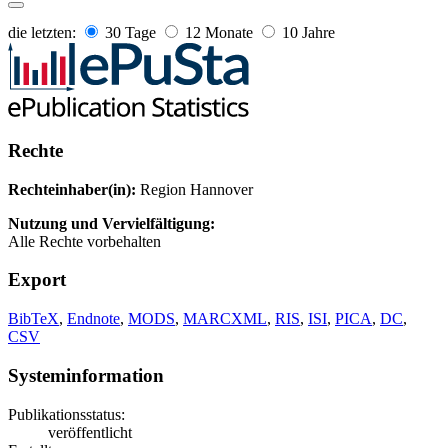
die letzten:
30 Tage
12 Monate
10 Jahre
Rechte
Rechteinhaber(in):
Region Hannover
Nutzung und Vervielfältigung:
Alle Rechte vorbehalten
Export
BibTeX
,
Endnote
,
MODS
,
MARCXML
,
RIS
,
ISI
,
PICA
,
DC
,
CSV
Systeminformation
Publikationsstatus:
veröffentlicht