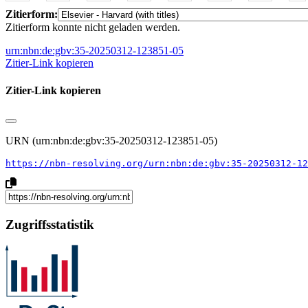
Zitierform:
Zitierform konnte nicht geladen werden.
urn:nbn:de:gbv:35-20250312-123851-05
Zitier-Link kopieren
Zitier-Link kopieren
URN (urn:nbn:de:gbv:35-20250312-123851-05)
https://nbn-resolving.org/urn:nbn:de:gbv:35-20250312-12
Zugriffsstatistik