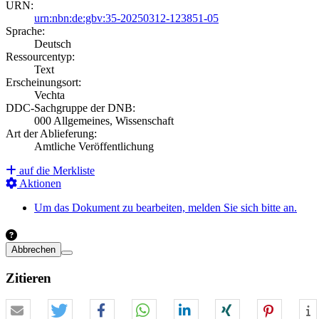
URN:
urn:nbn:de:gbv:35-20250312-123851-05
Sprache:
Deutsch
Ressourcentyp:
Text
Erscheinungsort:
Vechta
DDC-Sachgruppe der DNB:
000 Allgemeines, Wissenschaft
Art der Ablieferung:
Amtliche Veröffentlichung
auf die Merkliste
Aktionen
Um das Dokument zu bearbeiten, melden Sie sich bitte an.
Abbrechen
Zitieren