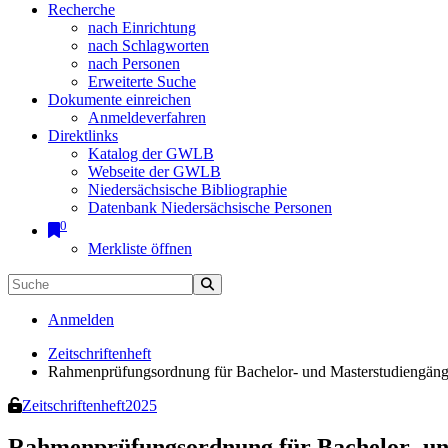
Recherche
nach Einrichtung
nach Schlagworten
nach Personen
Erweiterte Suche
Dokumente einreichen
Anmeldeverfahren
Direktlinks
Katalog der GWLB
Webseite der GWLB
Niedersächsische Bibliographie
Datenbank Niedersächsische Personen
0
Merkliste öffnen
Anmelden
Zeitschriftenheft
Rahmenprüfungsordnung für Bachelor- und Masterstudiengäng
Zeitschriftenheft
2025
Rahmenprüfungsordnung für Bachelor- und