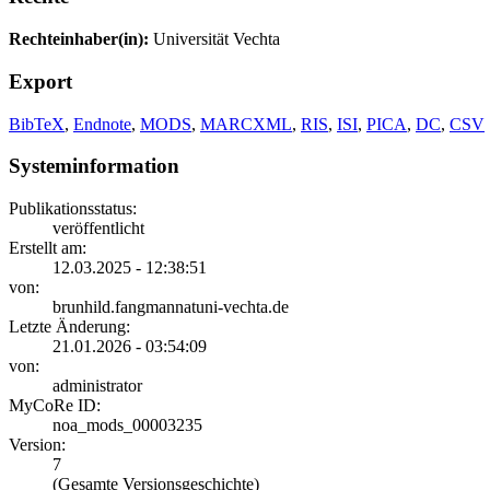
Rechteinhaber(in):
Universität Vechta
Export
BibTeX
,
Endnote
,
MODS
,
MARCXML
,
RIS
,
ISI
,
PICA
,
DC
,
CSV
Systeminformation
Publikationsstatus:
veröffentlicht
Erstellt am:
12.03.2025 - 12:38:51
von:
brunhild.fangmannatuni-vechta.de
Letzte Änderung:
21.01.2026 - 03:54:09
von:
administrator
MyCoRe ID:
noa_mods_00003235
Version:
7
(Gesamte Versionsgeschichte)