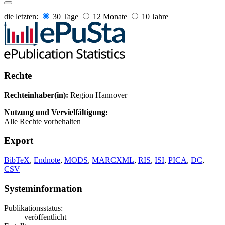
die letzten:
30 Tage
12 Monate
10 Jahre
Rechte
Rechteinhaber(in):
Region Hannover
Nutzung und Vervielfältigung:
Alle Rechte vorbehalten
Export
BibTeX
,
Endnote
,
MODS
,
MARCXML
,
RIS
,
ISI
,
PICA
,
DC
,
CSV
Systeminformation
Publikationsstatus:
veröffentlicht