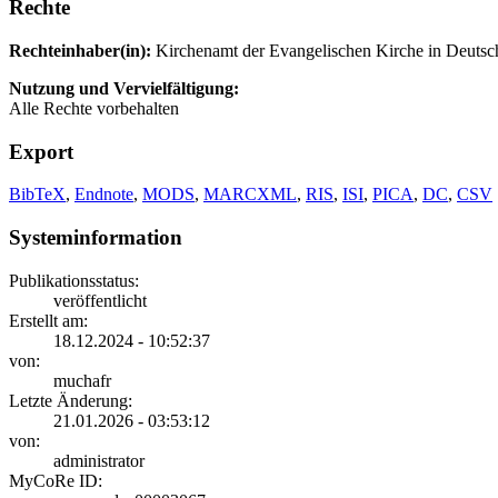
Rechte
Rechteinhaber(in):
Kirchenamt der Evangelischen Kirche in Deutsc
Nutzung und Vervielfältigung:
Alle Rechte vorbehalten
Export
BibTeX
,
Endnote
,
MODS
,
MARCXML
,
RIS
,
ISI
,
PICA
,
DC
,
CSV
Systeminformation
Publikationsstatus:
veröffentlicht
Erstellt am:
18.12.2024 - 10:52:37
von:
muchafr
Letzte Änderung:
21.01.2026 - 03:53:12
von:
administrator
MyCoRe ID: