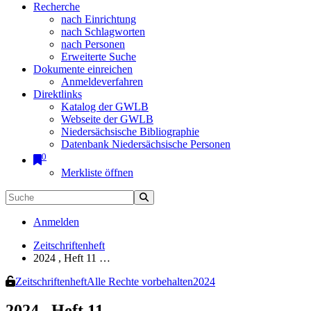
Recherche
nach Einrichtung
nach Schlagworten
nach Personen
Erweiterte Suche
Dokumente einreichen
Anmeldeverfahren
Direktlinks
Katalog der GWLB
Webseite der GWLB
Niedersächsische Bibliographie
Datenbank Niedersächsische Personen
0
Merkliste öffnen
Anmelden
Zeitschriftenheft
2024 , Heft 11 …
Zeitschriftenheft
Alle Rechte vorbehalten
2024
2024 , Heft 11