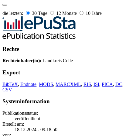
die letzten:
30 Tage
12 Monate
10 Jahre
Rechte
Rechteinhaber(in):
Landkreis Celle
Export
BibTeX
,
Endnote
,
MODS
,
MARCXML
,
RIS
,
ISI
,
PICA
,
DC
,
CSV
Systeminformation
Publikationsstatus:
veröffentlicht
Erstellt am:
18.12.2024 - 09:18:50
von: