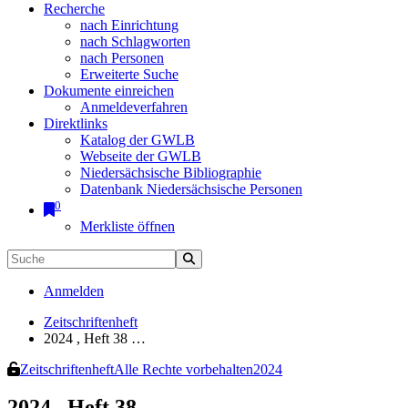
Recherche
nach Einrichtung
nach Schlagworten
nach Personen
Erweiterte Suche
Dokumente einreichen
Anmeldeverfahren
Direktlinks
Katalog der GWLB
Webseite der GWLB
Niedersächsische Bibliographie
Datenbank Niedersächsische Personen
0
Merkliste öffnen
Anmelden
Zeitschriftenheft
2024 , Heft 38 …
Zeitschriftenheft
Alle Rechte vorbehalten
2024
2024 , Heft 38