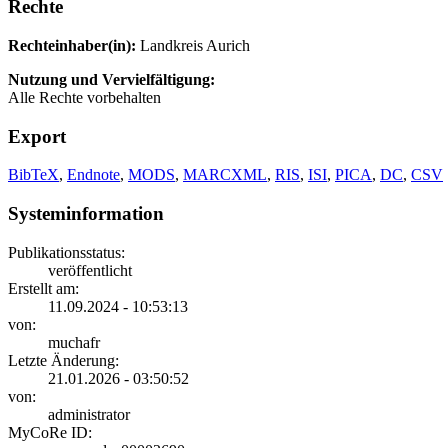
Rechte
Rechteinhaber(in):
Landkreis Aurich
Nutzung und Vervielfältigung:
Alle Rechte vorbehalten
Export
BibTeX
,
Endnote
,
MODS
,
MARCXML
,
RIS
,
ISI
,
PICA
,
DC
,
CSV
Systeminformation
Publikationsstatus:
veröffentlicht
Erstellt am:
11.09.2024 - 10:53:13
von:
muchafr
Letzte Änderung:
21.01.2026 - 03:50:52
von:
administrator
MyCoRe ID: