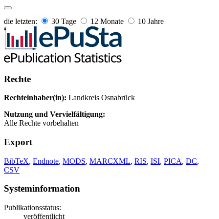
die letzten:
30 Tage
12 Monate
10 Jahre
Rechte
Rechteinhaber(in):
Landkreis Osnabrück
Nutzung und Vervielfältigung:
Alle Rechte vorbehalten
Export
BibTeX
,
Endnote
,
MODS
,
MARCXML
,
RIS
,
ISI
,
PICA
,
DC
,
CSV
Systeminformation
Publikationsstatus:
veröffentlicht