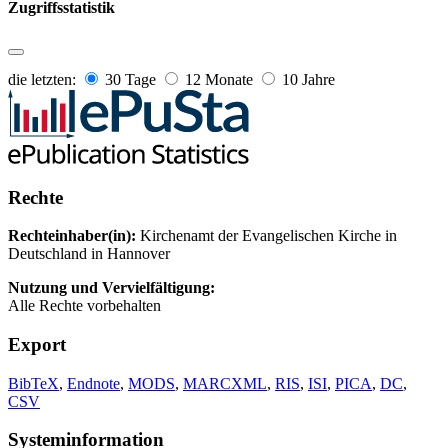
Zugriffsstatistik
die letzten:
30 Tage
12 Monate
10 Jahre
Rechte
Rechteinhaber(in):
Kirchenamt der Evangelischen Kirche in
Deutschland in Hannover
Nutzung und Vervielfältigung:
Alle Rechte vorbehalten
Export
BibTeX
,
Endnote
,
MODS
,
MARCXML
,
RIS
,
ISI
,
PICA
,
DC
,
CSV
Systeminformation