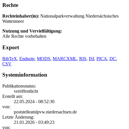
Rechte
Rechteinhaber(in):
Nationalparkverwaltung Niedersächsisches
Wattenmeer
Nutzung und Vervielfältigung:
Alle Rechte vorbehalten
Export
BibTeX
,
Endnote
,
MODS
,
MARCXML
,
RIS
,
ISI
,
PICA
,
DC
,
CSV
Systeminformation
Publikationsstatus:
veröffentlicht
Erstellt am:
22.05.2024 - 08:52:30
von:
poststelleatnlpvw.niedersachsen.de
Letzte Änderung:
21.01.2026 - 03:49:23
von: