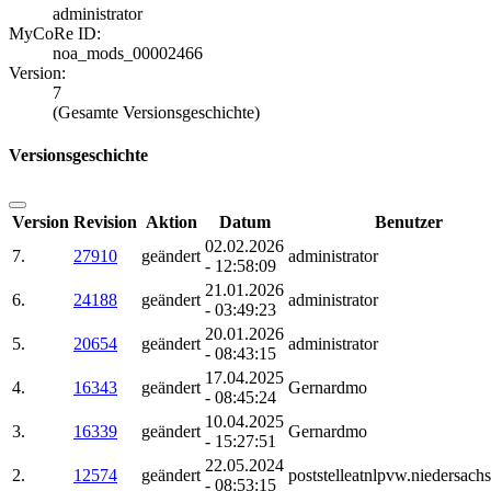
administrator
MyCoRe ID:
noa_mods_00002466
Version:
7
(Gesamte Versionsgeschichte)
Versionsgeschichte
Version
Revision
Aktion
Datum
Benutzer
02.02.2026
7.
27910
geändert
administrator
- 12:58:09
21.01.2026
6.
24188
geändert
administrator
- 03:49:23
20.01.2026
5.
20654
geändert
administrator
- 08:43:15
17.04.2025
4.
16343
geändert
Gernardmo
- 08:45:24
10.04.2025
3.
16339
geändert
Gernardmo
- 15:27:51
22.05.2024
2.
12574
geändert
poststelleatnlpvw.niedersach
- 08:53:15