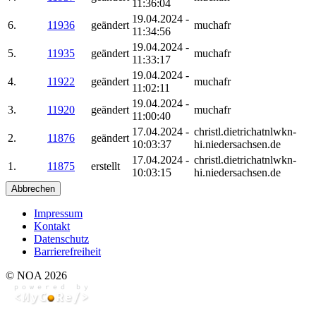
11:36:04
19.04.2024 -
6.
11936
geändert
muchafr
11:34:56
19.04.2024 -
5.
11935
geändert
muchafr
11:33:17
19.04.2024 -
4.
11922
geändert
muchafr
11:02:11
19.04.2024 -
3.
11920
geändert
muchafr
11:00:40
17.04.2024 -
christl.dietrichatnlwkn-
2.
11876
geändert
10:03:37
hi.niedersachsen.de
17.04.2024 -
christl.dietrichatnlwkn-
1.
11875
erstellt
10:03:15
hi.niedersachsen.de
Abbrechen
Impressum
Kontakt
Datenschutz
Barrierefreiheit
© NOA 2026