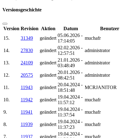
Versionsgeschichte
Version
Revision
Aktion
Datum
Benutzer
05.06.2026 -
15.
31349
geändert
muchafr
17:14:05
02.02.2026 -
14.
27830
geändert
administrator
12:57:51
21.01.2026 -
13.
24109
geändert
administrator
03:48:49
20.01.2026 -
12.
20575
geändert
administrator
08:42:51
20.04.2024 -
11.
11943
geändert
MCRJANITOR
18:51:48
19.04.2024 -
10.
11942
geändert
muchafr
11:57:12
19.04.2024 -
9.
11941
geändert
muchafr
11:37:54
19.04.2024 -
8.
11939
geändert
muchafr
11:37:23
19.04.2024 -
7.
11937
geändert
muchafr