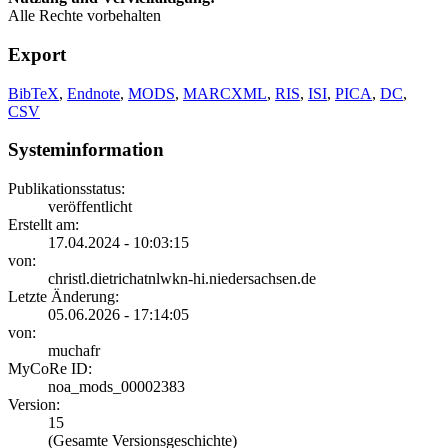
Alle Rechte vorbehalten
Export
BibTeX
,
Endnote
,
MODS
,
MARCXML
,
RIS
,
ISI
,
PICA
,
DC
,
CSV
Systeminformation
Publikationsstatus:
veröffentlicht
Erstellt am:
17.04.2024 - 10:03:15
von:
christl.dietrichatnlwkn-hi.niedersachsen.de
Letzte Änderung:
05.06.2026 - 17:14:05
von:
muchafr
MyCoRe ID:
noa_mods_00002383
Version:
15
(Gesamte Versionsgeschichte)