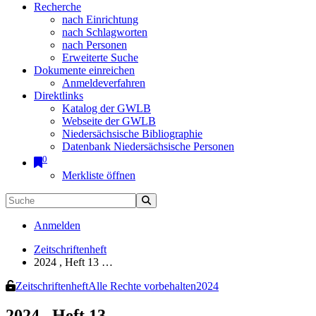
Recherche
nach Einrichtung
nach Schlagworten
nach Personen
Erweiterte Suche
Dokumente einreichen
Anmeldeverfahren
Direktlinks
Katalog der GWLB
Webseite der GWLB
Niedersächsische Bibliographie
Datenbank Niedersächsische Personen
0
Merkliste öffnen
Anmelden
Zeitschriftenheft
2024 , Heft 13 …
Zeitschriftenheft
Alle Rechte vorbehalten
2024
2024 , Heft 13