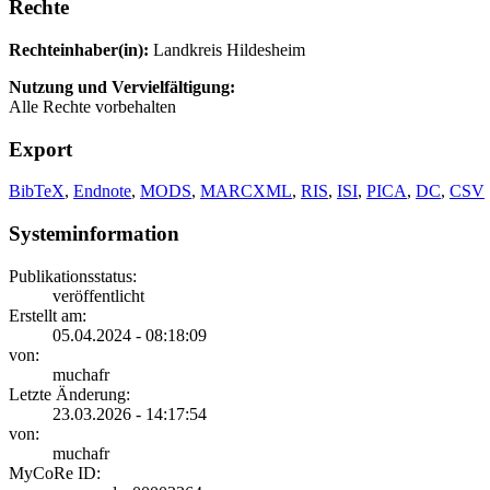
Rechte
Rechteinhaber(in):
Landkreis Hildesheim
Nutzung und Vervielfältigung:
Alle Rechte vorbehalten
Export
BibTeX
,
Endnote
,
MODS
,
MARCXML
,
RIS
,
ISI
,
PICA
,
DC
,
CSV
Systeminformation
Publikationsstatus:
veröffentlicht
Erstellt am:
05.04.2024 - 08:18:09
von:
muchafr
Letzte Änderung:
23.03.2026 - 14:17:54
von:
muchafr
MyCoRe ID: