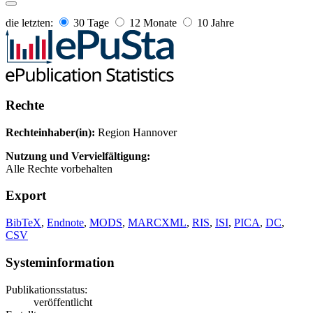
die letzten:
30 Tage
12 Monate
10 Jahre
Rechte
Rechteinhaber(in):
Region Hannover
Nutzung und Vervielfältigung:
Alle Rechte vorbehalten
Export
BibTeX
,
Endnote
,
MODS
,
MARCXML
,
RIS
,
ISI
,
PICA
,
DC
,
CSV
Systeminformation
Publikationsstatus:
veröffentlicht