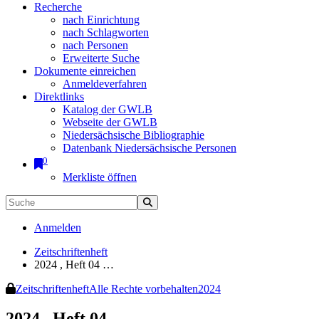
Recherche
nach Einrichtung
nach Schlagworten
nach Personen
Erweiterte Suche
Dokumente einreichen
Anmeldeverfahren
Direktlinks
Katalog der GWLB
Webseite der GWLB
Niedersächsische Bibliographie
Datenbank Niedersächsische Personen
0
Merkliste öffnen
Anmelden
Zeitschriftenheft
2024 , Heft 04 …
Zeitschriftenheft
Alle Rechte vorbehalten
2024
2024 , Heft 04