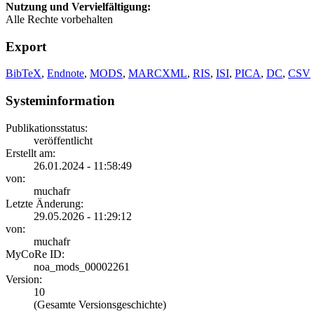
Nutzung und Vervielfältigung:
Alle Rechte vorbehalten
Export
BibTeX
,
Endnote
,
MODS
,
MARCXML
,
RIS
,
ISI
,
PICA
,
DC
,
CSV
Systeminformation
Publikationsstatus:
veröffentlicht
Erstellt am:
26.01.2024 - 11:58:49
von:
muchafr
Letzte Änderung:
29.05.2026 - 11:29:12
von:
muchafr
MyCoRe ID:
noa_mods_00002261
Version:
10
(Gesamte Versionsgeschichte)