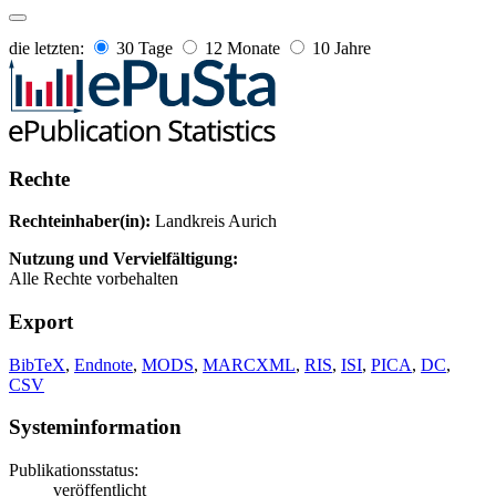
die letzten:
30 Tage
12 Monate
10 Jahre
Rechte
Rechteinhaber(in):
Landkreis Aurich
Nutzung und Vervielfältigung:
Alle Rechte vorbehalten
Export
BibTeX
,
Endnote
,
MODS
,
MARCXML
,
RIS
,
ISI
,
PICA
,
DC
,
CSV
Systeminformation
Publikationsstatus:
veröffentlicht