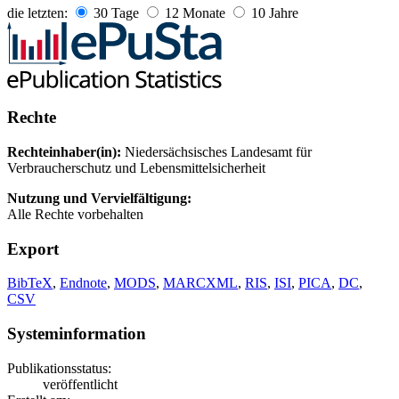
die letzten:
30 Tage
12 Monate
10 Jahre
Rechte
Rechteinhaber(in):
Niedersächsisches Landesamt für
Verbraucherschutz und Lebensmittelsicherheit
Nutzung und Vervielfältigung:
Alle Rechte vorbehalten
Export
BibTeX
,
Endnote
,
MODS
,
MARCXML
,
RIS
,
ISI
,
PICA
,
DC
,
CSV
Systeminformation
Publikationsstatus:
veröffentlicht