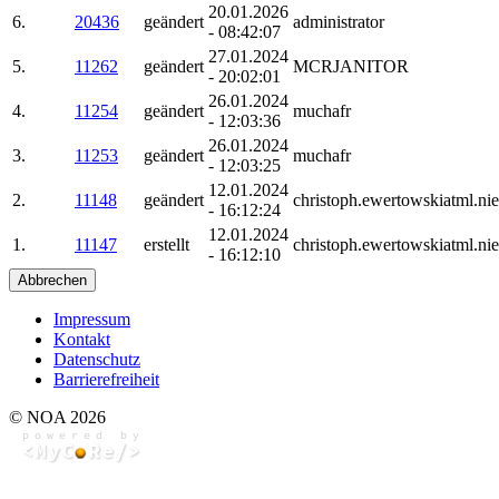
20.01.2026
6.
20436
geändert
administrator
- 08:42:07
27.01.2024
5.
11262
geändert
MCRJANITOR
- 20:02:01
26.01.2024
4.
11254
geändert
muchafr
- 12:03:36
26.01.2024
3.
11253
geändert
muchafr
- 12:03:25
12.01.2024
2.
11148
geändert
christoph.ewertowskiatml.ni
- 16:12:24
12.01.2024
1.
11147
erstellt
christoph.ewertowskiatml.ni
- 16:12:10
Abbrechen
Impressum
Kontakt
Datenschutz
Barrierefreiheit
© NOA 2026