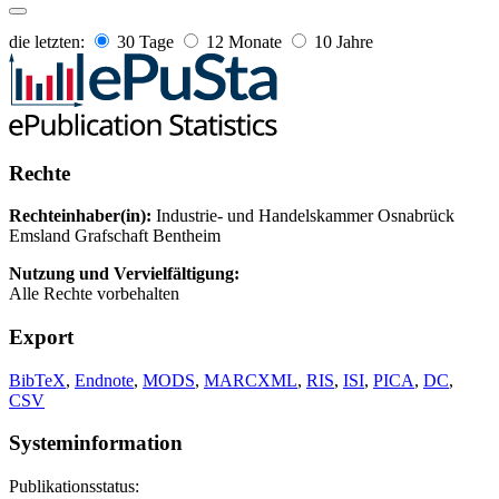
die letzten:
30 Tage
12 Monate
10 Jahre
Rechte
Rechteinhaber(in):
Industrie- und Handelskammer Osnabrück
Emsland Grafschaft Bentheim
Nutzung und Vervielfältigung:
Alle Rechte vorbehalten
Export
BibTeX
,
Endnote
,
MODS
,
MARCXML
,
RIS
,
ISI
,
PICA
,
DC
,
CSV
Systeminformation
Publikationsstatus: