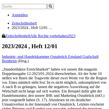
Anmelden
Zeitschriftenheft
2023/2024 , Heft 12/01 …
Zeitschriftenheft
Alle Rechte vorbehalten
2023
2023/2024 , Heft 12/01
Industrie- und Handelskammer Osnabrück Emsland Grafschaft
Bentheim
(Hrsg.)
„Standortfaktor Erreichbarkeit“ haben wir unsere ihk-magazin
Doppelausgabe 12-2023/01-2024 überschrieben. Ab der Seite 10
stellen wir Ihnen die Tragweite dieser zwei Worte vor für die Region
vor. Eines nämlich steht fest: Ist es nicht möglich, unkompliziert von
A nach B zu gelangen, lassen die negativen Auswirkung auf die
Wirtschaft nicht lange auf sich warten. Ein Beispiel dafür gibt der
Handelsmonitor, den unsere IHK und Marketing Osnabrück (mO.)
jetzt vorgestellt haben (S. 17). Abzulesen ist ein deutlicher
Umsatzverlust in der Innenstadt von Osnabrück. Letztere erscheint
vielen Bürgern und Kunden von auswärts aufgrund der massiven