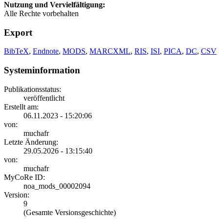
Nutzung und Vervielfältigung:
Alle Rechte vorbehalten
Export
BibTeX
,
Endnote
,
MODS
,
MARCXML
,
RIS
,
ISI
,
PICA
,
DC
,
CSV
Systeminformation
Publikationsstatus:
veröffentlicht
Erstellt am:
06.11.2023 - 15:20:06
von:
muchafr
Letzte Änderung:
29.05.2026 - 13:15:40
von:
muchafr
MyCoRe ID:
noa_mods_00002094
Version:
9
(Gesamte Versionsgeschichte)