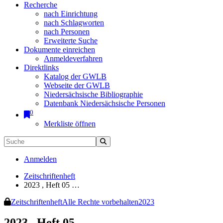
Recherche
nach Einrichtung
nach Schlagworten
nach Personen
Erweiterte Suche
Dokumente einreichen
Anmeldeverfahren
Direktlinks
Katalog der GWLB
Webseite der GWLB
Niedersächsische Bibliographie
Datenbank Niedersächsische Personen
0
Merkliste öffnen
Anmelden
Zeitschriftenheft
2023 , Heft 05 …
Zeitschriftenheft
Alle Rechte vorbehalten
2023
2023 , Heft 05