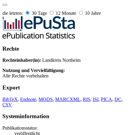
die letzten:
30 Tage
12 Monate
10 Jahre
Rechte
Rechteinhaber(in):
Landkreis Northeim
Nutzung und Vervielfältigung:
Alle Rechte vorbehalten
Export
BibTeX
,
Endnote
,
MODS
,
MARCXML
,
RIS
,
ISI
,
PICA
,
DC
,
CSV
Systeminformation
Publikationsstatus:
veröffentlicht