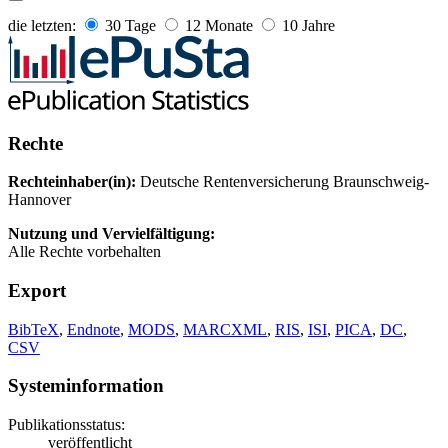
die letzten:
30 Tage
12 Monate
10 Jahre
Rechte
Rechteinhaber(in):
Deutsche Rentenversicherung Braunschweig-
Hannover
Nutzung und Vervielfältigung:
Alle Rechte vorbehalten
Export
BibTeX
,
Endnote
,
MODS
,
MARCXML
,
RIS
,
ISI
,
PICA
,
DC
,
CSV
Systeminformation
Publikationsstatus:
veröffentlicht