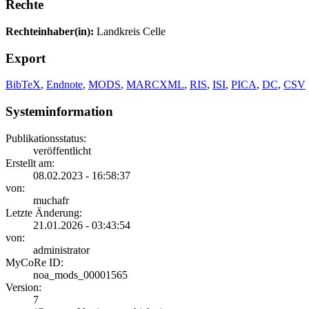
Rechte
Rechteinhaber(in):
Landkreis Celle
Export
BibTeX
,
Endnote
,
MODS
,
MARCXML
,
RIS
,
ISI
,
PICA
,
DC
,
CSV
Systeminformation
Publikationsstatus:
veröffentlicht
Erstellt am:
08.02.2023 - 16:58:37
von:
muchafr
Letzte Änderung:
21.01.2026 - 03:43:54
von:
administrator
MyCoRe ID:
noa_mods_00001565
Version:
7