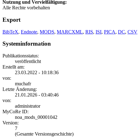
Nutzung und Vervielfältigung:
Alle Rechte vorbehalten
Export
BibTeX
,
Endnote
,
MODS
,
MARCXML
,
RIS
,
ISI
,
PICA
,
DC
,
CSV
Systeminformation
Publikationsstatus:
veröffentlicht
Erstellt am:
23.03.2022 - 10:18:36
von:
muchafr
Letzte Änderung:
21.01.2026 - 03:40:46
von:
administrator
MyCoRe ID:
noa_mods_00001042
Version:
7
(Gesamte Versionsgeschichte)