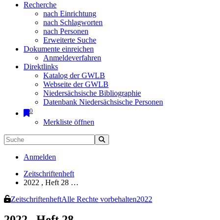
Recherche
nach Einrichtung
nach Schlagworten
nach Personen
Erweiterte Suche
Dokumente einreichen
Anmeldeverfahren
Direktlinks
Katalog der GWLB
Webseite der GWLB
Niedersächsische Bibliographie
Datenbank Niedersächsische Personen
0
Merkliste öffnen
Anmelden
Zeitschriftenheft
2022 , Heft 28 …
Zeitschriftenheft
Alle Rechte vorbehalten
2022
2022 , Heft 28