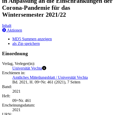
in Anpassung an die Einschränkungen der
Corona-Pandemie für das
Wintersemester 2021/22
Inhalt
Aktionen
MD5 Summen anzeigen
als Zip speichern
Einordnung
Verlag, Verleger(in):
Universität Vechta
Erschienen in:
Amtliches Mitteilungsblatt / Universität Vechta
Bd. 2021, H. 09=Nr. 461 (2021), 7 Seiten
Band:
2021
Heft:
09=Nr. 461
Erscheinungsdatum:
2021
URN: