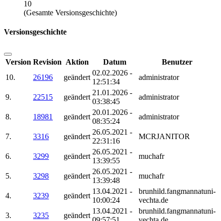
10
(Gesamte Versionsgeschichte)
Versionsgeschichte
Version
Revision
Aktion
Datum
Benutzer
02.02.2026 -
10.
26196
geändert
administrator
12:51:34
21.01.2026 -
9.
22515
geändert
administrator
03:38:45
20.01.2026 -
8.
18981
geändert
administrator
08:35:24
26.05.2021 -
7.
3316
geändert
MCRJANITOR
22:31:16
26.05.2021 -
6.
3299
geändert
muchafr
13:39:55
26.05.2021 -
5.
3298
geändert
muchafr
13:39:48
13.04.2021 -
brunhild.fangmannatuni-
4.
3239
geändert
10:00:24
vechta.de
13.04.2021 -
brunhild.fangmannatuni-
3.
3235
geändert
09:57:51
vechta.de