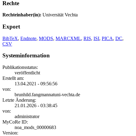
Rechte
Rechteinhaber(in):
Universität Vechta
Export
BibTeX
,
Endnote
,
MODS
,
MARCXML
,
RIS
,
ISI
,
PICA
,
DC
,
CSV
Systeminformation
Publikationsstatus:
veröffentlicht
Erstellt am:
13.04.2021 - 09:56:56
von:
brunhild.fangmannatuni-vechta.de
Letzte Änderung:
21.01.2026 - 03:38:45
von:
administrator
MyCoRe ID:
noa_mods_00000683
Version: