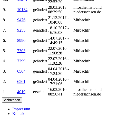
22:53:20
29.03.2018 -
infoatheimatbund-
9.
10134
geändert
08:39:50
niedersachsen.de
21.12.2017 -
8.
9476
geändert
Mirbachfr
10:40:08
18.10.2017 -
7.
9255
geändert
Mirbachfr
16:16:03
14.07.2017 -
6.
8990
geändert
Mirbachfr
14:49:15
22.07.2016 -
5.
7303
geändert
Mirbachfr
11:03:28
22.07.2016 -
4.
7299
geändert
Mirbachfr
11:02:26
04.04.2016 -
3.
6564
geändert
Mirbachfr
17:24:30
04.04.2016 -
2.
6561
geändert
Mirbachfr
17:21:06
16.03.2016 -
infoatheimatbund-
1.
4019
erstellt
08:56:41
niedersachsen.de
Abbrechen
Impressum
Kontakt