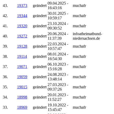
09.04.2025 -
43.
19373
geändert
muchafr
16:43:16
30.01.2025 -
42.
19344
geändert
muchafr
10:59:17
23.10.2024 -
41.
19320
geändert
muchafr
09:30:52
20.06.2024 -
infoatheimatbund-
40.
19272
geändert
11:37:39
niedersachsen.de
22.03.2024 -
39.
19128
geändert
muchafr
10:57:47
08.01.2024 -
38.
19114
geändert
muchafr
16:54:30
06.10.2023 -
37.
19071
geändert
muchafr
15:16:28
24.08.2023 -
36.
19059
geändert
muchafr
13:48:14
27.03.2023 -
35.
19015
geändert
muchafr
09:37:26
20.01.2023 -
34.
18998
geändert
muchafr
11:52:27
19.10.2022 -
33.
18969
geändert
muchafr
15:45:47