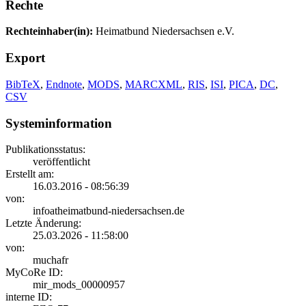
Rechte
Rechteinhaber(in):
Heimatbund Niedersachsen e.V.
Export
BibTeX
,
Endnote
,
MODS
,
MARCXML
,
RIS
,
ISI
,
PICA
,
DC
,
CSV
Systeminformation
Publikationsstatus:
veröffentlicht
Erstellt am:
16.03.2016 - 08:56:39
von:
infoatheimatbund-niedersachsen.de
Letzte Änderung:
25.03.2026 - 11:58:00
von:
muchafr
MyCoRe ID:
mir_mods_00000957
interne ID: