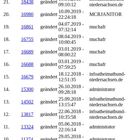
21.
18438
geändert
09:10:12
niedersachsen.de
10.09.2019 -
20.
16980
geändert
MCRJANITOR
22:24:18
04.07.2019 -
19.
16861
geändert
muchafr
07:32:14
08.04.2019 -
18.
16755
geändert
muchafr
10:00:45
03.01.2019 -
17.
16689
geändert
muchafr
08:00:22
03.01.2019 -
16.
16688
geändert
muchafr
07:59:25
18.12.2018 -
infoatheimatbund-
15.
16679
geändert
12:51:35
niedersachsen.de
26.10.2018 -
14.
15300
geändert
administrator
09:28:18
25.09.2018 -
infoatheimatbund-
13.
14502
geändert
13:15:47
niedersachsen.de
22.06.2018 -
infoatheimatbund-
12.
13817
geändert
10:35:58
niedersachsen.de
05.06.2018 -
11.
13324
geändert
administrator
22:16:14
29.05.2018 -
10.
11374
geändert
administrator