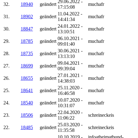
29.06.2022 -
32.
18940
geändert
muchafr
17:15:08
11.04.2022 -
31.
18902
geändert
muchafr
14:41:34
24.01.2022 -
30.
18847
geändert
muchafr
13:10:51
06.10.2021 -
29.
18785
geändert
muchafr
09:01:40
30.06.2021 -
28.
18735
geändert
muchafr
13:13:10
09.04.2021 -
27.
18699
geändert
muchafr
09:39:04
27.01.2021 -
26.
18655
geändert
muchafr
14:38:03
25.11.2020 -
25.
18641
geändert
muchafr
16:46:58
10.07.2020 -
24.
18540
geändert
muchafr
10:31:07
22.04.2020 -
23.
18506
geändert
schreineckeis
11:06:22
25.03.2020 -
22.
18485
geändert
schreineckeis
11:35:58
10.10.2019 -
infoatheimatbund-