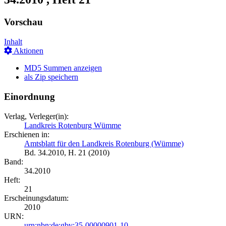
Vorschau
Inhalt
Aktionen
MD5 Summen anzeigen
als Zip speichern
Einordnung
Verlag, Verleger(in):
Landkreis Rotenburg Wümme
Erschienen in:
Amtsblatt für den Landkreis Rotenburg (Wümme)
Bd. 34.2010, H. 21 (2010)
Band:
34.2010
Heft:
21
Erscheinungsdatum:
2010
URN:
urn:nbn:de:gbv:35-00000901-10