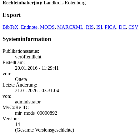
Rechteinhaber(in):
Landkreis Rotenburg
Export
BibTeX
,
Endnote
,
MODS
,
MARCXML
,
RIS
,
ISI
,
PICA
,
DC
,
CSV
Systeminformation
Publikationsstatus:
veröffentlicht
Erstellt am:
20.01.2016 - 11:29:41
von:
Otteta
Letzte Änderung:
21.01.2026 - 03:31:04
von:
administrator
MyCoRe ID:
mir_mods_00000892
Version:
14
(Gesamte Versionsgeschichte)