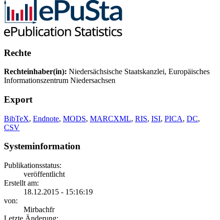
Rechte
Rechteinhaber(in):
Niedersächsische Staatskanzlei, Europäisches
Informationszentrum Niedersachsen
Export
BibTeX
,
Endnote
,
MODS
,
MARCXML
,
RIS
,
ISI
,
PICA
,
DC
,
CSV
Systeminformation
Publikationsstatus:
veröffentlicht
Erstellt am:
18.12.2015 - 15:16:19
von:
Mirbachfr
Letzte Änderung: