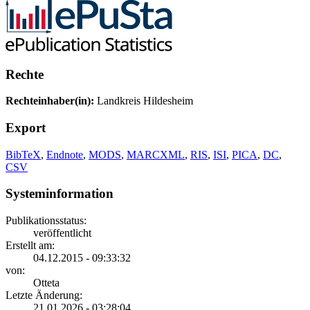
Rechte
Rechteinhaber(in):
Landkreis Hildesheim
Export
BibTeX
,
Endnote
,
MODS
,
MARCXML
,
RIS
,
ISI
,
PICA
,
DC
,
CSV
Systeminformation
Publikationsstatus:
veröffentlicht
Erstellt am:
04.12.2015 - 09:33:32
von:
Otteta
Letzte Änderung:
21.01.2026 - 03:28:04