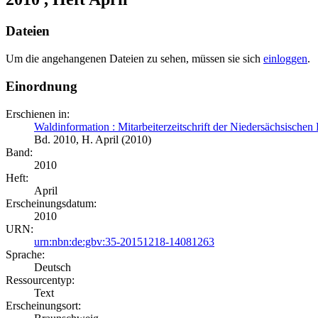
Dateien
Um die angehangenen Dateien zu sehen, müssen sie sich
einloggen
.
Einordnung
Erschienen in:
Waldinformation : Mitarbeiterzeitschrift der Niedersächsische
Bd. 2010, H. April (2010)
Band:
2010
Heft:
April
Erscheinungsdatum:
2010
URN:
urn:nbn:de:gbv:35-20151218-14081263
Sprache:
Deutsch
Ressourcentyp:
Text
Erscheinungsort: