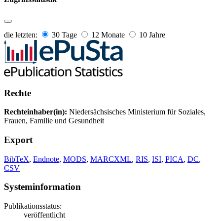
die letzten:
30 Tage
12 Monate
10 Jahre
Rechte
Rechteinhaber(in):
Niedersächsisches Ministerium für Soziales,
Frauen, Familie und Gesundheit
Export
BibTeX
,
Endnote
,
MODS
,
MARCXML
,
RIS
,
ISI
,
PICA
,
DC
,
CSV
Systeminformation
Publikationsstatus:
veröffentlicht