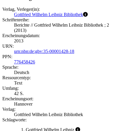
Verlag, Verleger(in):
Gottfried Wilhelm Leibniz Bibliothek
Schriftenreihe:
Berichte // Gottfried Wilhelm Leibniz Bibliothek ; 2
(2013)
Erscheinungsdatum:
2013
URN:
urn:nbn:de:gbv:35-00001428-18
PPN:
776458426
Sprache:
Deutsch
Ressourcentyp:
Text
Umfang:
42 S.
Erscheinungsort:
Hannover
Verlag:
Gottfried Wilhelm Leibniz Bibliothek
Schlagworte:
Gottfried Wilhelm Leibniz