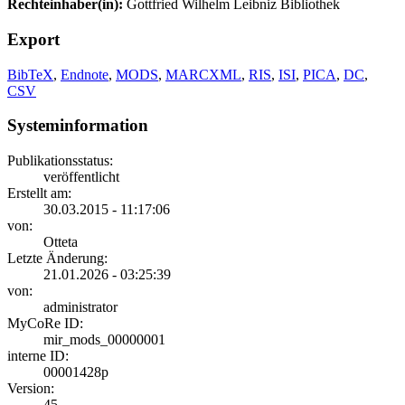
Rechteinhaber(in):
Gottfried Wilhelm Leibniz Bibliothek
Export
BibTeX
,
Endnote
,
MODS
,
MARCXML
,
RIS
,
ISI
,
PICA
,
DC
,
CSV
Systeminformation
Publikationsstatus:
veröffentlicht
Erstellt am:
30.03.2015 - 11:17:06
von:
Otteta
Letzte Änderung:
21.01.2026 - 03:25:39
von:
administrator
MyCoRe ID:
mir_mods_00000001
interne ID:
00001428p
Version:
45