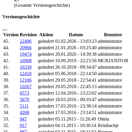
(Gesamte Versionsgeschichte)
Versionsgeschichte
Version
Revision
Aktion
Datum
Benutzer
45.
22496
geändert
02.02.2026 - 13:03:23
administrator
44.
20966
geändert
21.01.2026 - 03:25:40
administrator
43.
19474
geändert
20.01.2026 - 14:39:38
administrator
42.
16908
geändert
10.09.2019 - 22:23:56
MCRJANITOR
41.
16339
geändert
26.10.2018 - 09:34:47
administrator
40.
12418
geändert
05.06.2018 - 22:14:50
administrator
39.
12106
geändert
29.05.2018 - 22:54:41
administrator
38.
10267
geändert
29.05.2018 - 22:45:13
administrator
37.
6573
geändert
12.04.2016 - 23:22:02
administrator
36.
5670
geändert
18.03.2016 - 00:10:47
administrator
35.
5111
geändert
17.03.2016 - 23:38:14
administrator
34.
4268
geändert
17.03.2016 - 23:14:51
administrator
33.
947
geändert
05.11.2015 - 11:26:49
Otteta
32.
917
geändert
04.11.2015 - 10:30:14
Reinbachje
31.
887
geändert
03.11.2015 - 18:21:52
Brunsre